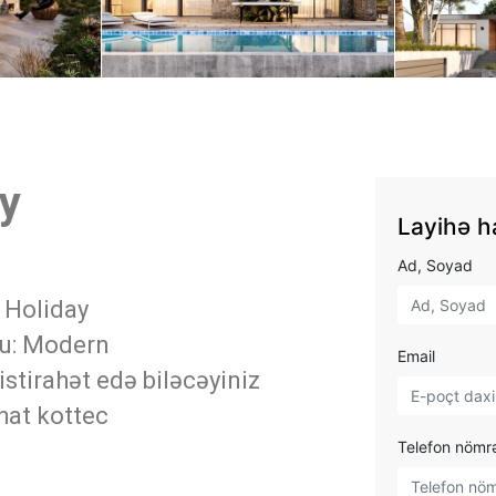
y
Layihə h
Ad, Soyad
: Holiday
u: Modern
Email
 istirahət edə biləcəyiniz
ahat kottec
Telefon nömr