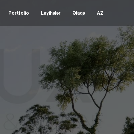
Portfolio
Layihələr
Əlaqə
AZ