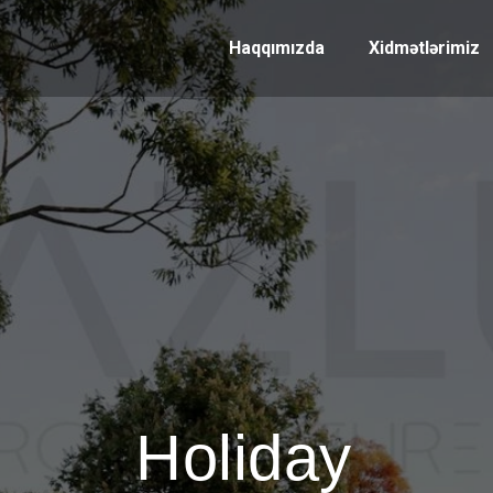
Haqqımızda
Xidmətlərimiz
Holiday