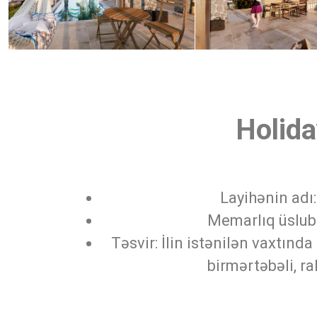
Holida
Layihənin adı
Memarlıq üslub
Təsvir: İlin istənilən vaxtında
birmərtəbəli, r